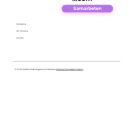
Samarbeten
Webbshop
Om Christina
Kontakt
© 2025 Christina Schollin. Byggd av Lion Härenstam
(Klicka här för kontaktinformation)