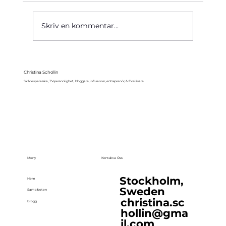
Käre John, 1964
Skriv en kommentar...
Christina Schollin
Skådespelerska, TV-personlighet, bloggare, influencer, entreprenör, & föreläsare.
Meny
Kontakta Oss
Stockholm,
Hem
Sweden
Samarbeten
christina.sc
Blogg
hollin@gma
il.com