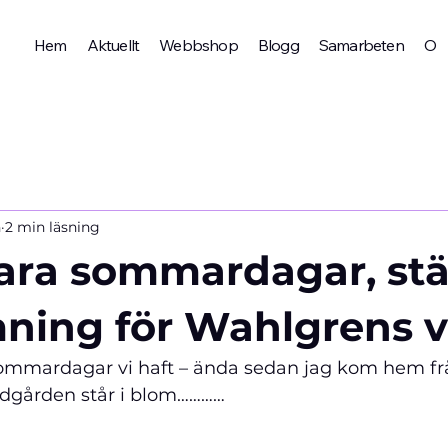
Hem
Aktuellt
Webbshop
Blogg
Samarbeten
Om 
n
2 min läsning
ara sommardagar, st
mning för Wahlgrens v
ommardagar vi haft – ända sedan jag kom hem fr
rädgården står i blom…………