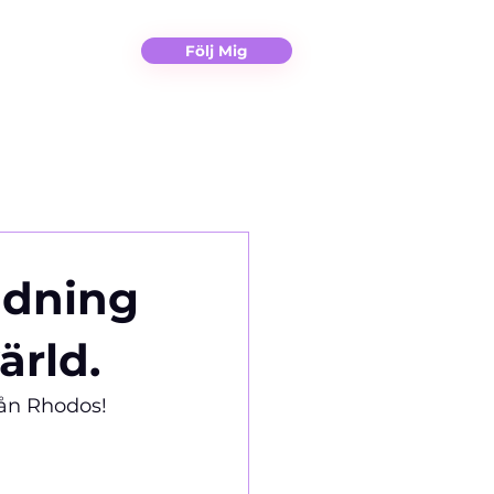
Christina
Kontakt
Följ Mig
ädning
ärld.
ån Rhodos!