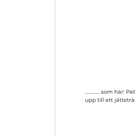
………… som här: Pet
upp till ett jätt