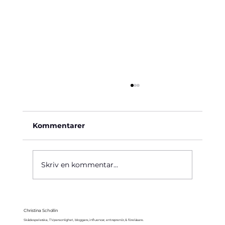
Kommentarer
Käre John, 1964
Skriv en kommentar...
Christina Schollin
Skådespelerska, TV-personlighet, bloggare, influencer, entreprenör, & föreläsare.