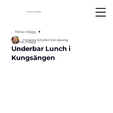
Christina Schollin
Mina inlägg
Christina Schollin
1 min läsning
Mina inlägg
Underbar Lunch i
Mina Filmer
Kungsängen