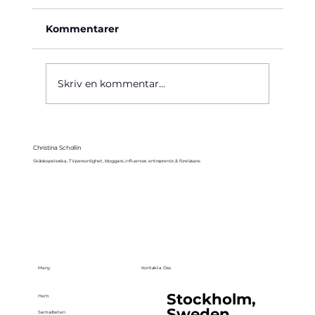
Kommentarer
Käre John, 1964
Skriv en kommentar...
Christina Schollin
Skådespelerska, TV-personlighet, bloggare, influencer, entreprenör, & föreläsare.
Meny
Kontakta Oss
Stockholm,
Hem
Sweden
Samarbeten