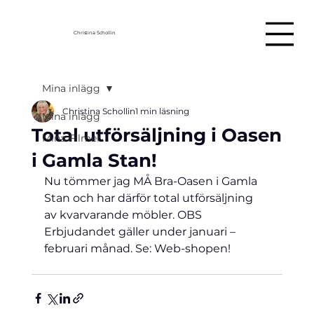
Christina Schollin
Mina inlägg
Christina Schollin
1 min läsning
Mina inlägg
Total utförsäljning i Oasen
Mina Filmer
i Gamla Stan!
Nu tö
mmer jag MÅ Bra-Oasen i Gamla 
Stan och har därför total utförsäljning 
av kvarvarande möbler. OBS 
Erbjudandet gäller under januari – 
februari månad. Se: Web-shopen!