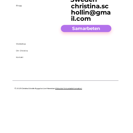
christina.sc
Blogg
hollin@gma
il.com
Samarbeten
Webbshop
Om Christina
Kontakt
© 2025 Christina Schollin. Byggd av Lion Härenstam
(Klicka här för kontaktinformation)