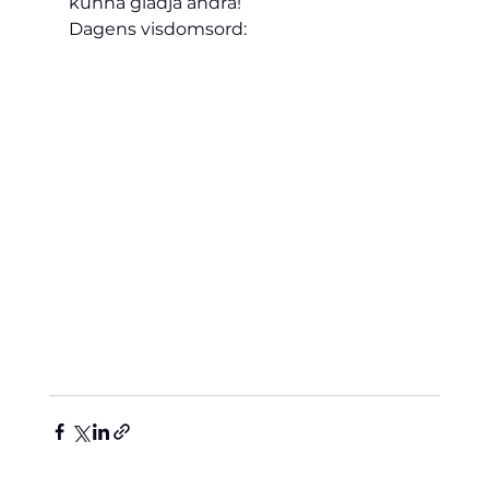
kunna glädja andra!
Dagens visdomsord: