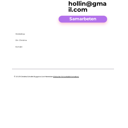
hollin@gma
il.com
Samarbeten
Webbshop
Om Christina
Kontakt
© 2025 Christina Schollin. Byggd av Lion Härenstam
(Klicka här för kontaktinformation)