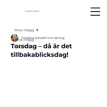
Christina Schollin
Mina inlägg
Christina Schollin
1 min läsning
Mina inlägg
Torsdag – då är det
Mina Filmer
tillbakablicksdag!