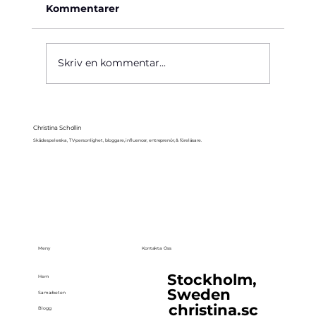
Kommentarer
Käre John, 1964
Skriv en kommentar...
Christina Schollin
Skådespelerska, TV-personlighet, bloggare, influencer, entreprenör, & föreläsare.
Meny
Kontakta Oss
Stockholm,
Hem
Sweden
Samarbeten
christina.sc
Blogg