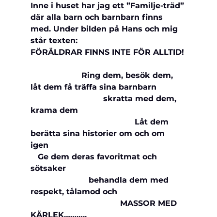
Inne i huset har jag ett ”Familje-träd” 
där alla barn och barnbarn finns 
med. Under bilden på Hans och mig 
står texten: 
FÖRÄLDRAR FINNS INTE FÖR ALLTID! 
                     Ring dem, besök dem, 
låt dem få träffa sina barnbarn           
                              skratta med dem, 
krama dem                                           
                                           Låt dem 
berätta sina 
historier om och om 
igen                                                         
   Ge dem deras favoritmat och 
sötsaker                                                 
                        behandla dem med 
respekt, tålamod och                           
                                     MASSOR MED 
KÄRLEK………..                                         