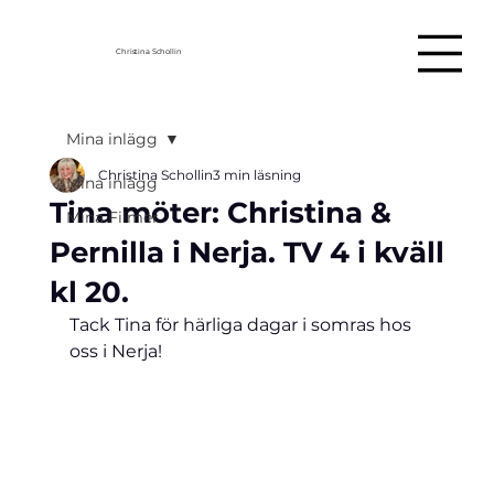
Christina Schollin
Mina inlägg
Christina Schollin
3 min läsning
Mina inlägg
Tina möter: Christina &
Mina Filmer
Pernilla i Nerja. TV 4 i kväll
kl 20.
Tack Tina för härliga dagar i somras hos 
oss i Nerja!