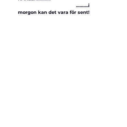
                                         ……….i 
morgon kan det vara för sent!