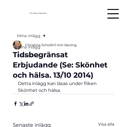
Christina Schollin
Mina inlägg
Christina Schollin
1 min läsning
Mina inlägg
Tidsbegränsat
Mina Filmer
Erbjudande (Se: Skönhet
och hälsa. 13/10 2014)
Detta inlägg kan läsas under fliken 
Skönhet och hälsa.
Visa alla
Senaste inlägg