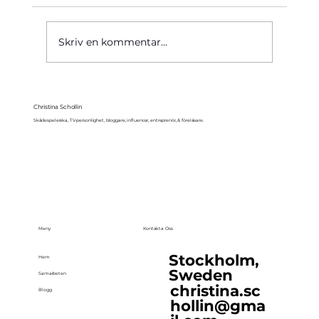
Käre John, 1964
Skriv en kommentar...
Christina Schollin
Skådespelerska, TV-personlighet, bloggare, influencer, entreprenör, & föreläsare.
Meny
Kontakta Oss
Stockholm,
Hem
Sweden
Samarbeten
christina.sc
Blogg
hollin@gma