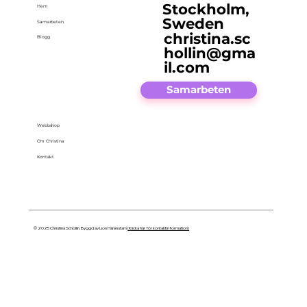
Stockholm,
Hem
Sweden
Samarbeten
christina.sc
Blogg
hollin@gma
il.com
Samarbeten
Webbshop
Om Christina
Kontakt
© 2025 Christina Schollin. Byggd av Lion Härenstam
(Klicka här för kontaktinformation)