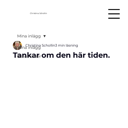
Christina Schollin
Mina inlägg
Christina Schollin
3 min läsning
Mina inlägg
Tankar om den här tiden.
Mina Filmer