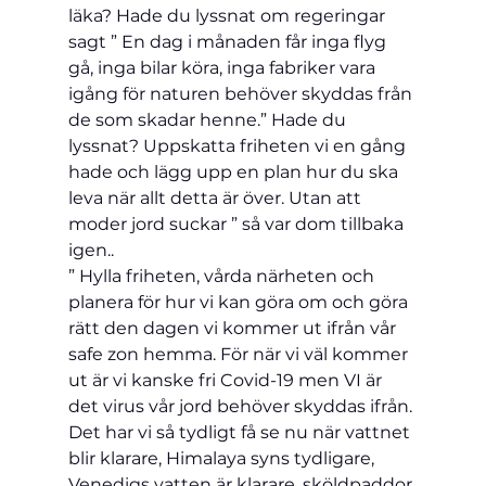
läka? Hade du lyssnat om regeringar 
sagt ” En dag i månaden får inga flyg 
gå, inga bilar köra, inga fabriker vara 
igång för naturen behöver skyddas från 
de som skadar henne.” Hade du 
lyssnat? Uppskatta friheten vi en gång 
hade och lägg upp en plan hur du ska 
leva när allt detta är över. Utan att 
moder jord suckar ” så var dom tillbaka 
igen..
” Hylla friheten, vårda närheten och 
planera för hur vi kan göra om och göra 
rätt den dagen vi kommer ut ifrån vår 
safe zon hemma. För när vi väl kommer 
ut är vi kanske fri Covid-19 men VI är 
det virus vår jord behöver skyddas ifrån. 
Det har vi så tydligt få se nu när vattnet 
blir klarare, Himalaya syns tydligare, 
Venedigs vatten är klarare, sköldpaddor 