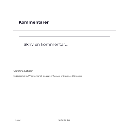
Kommentarer
Käre John, 1964
Skriv en kommentar...
Christina Schollin
Skådespelerska, TV-personlighet, bloggare, influencer, entreprenör, & föreläsare.
Meny
Kontakta Oss