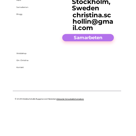
Stockholm,
Hem
Sweden
Samarbeten
christina.sc
Blogg
hollin@gma
il.com
Samarbeten
Webbshop
Om Christina
Kontakt
© 2025 Christina Schollin. Byggd av Lion Härenstam
(Klicka här för kontaktinformation)