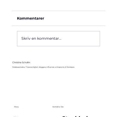
Kommentarer
Käre John, 1964
Skriv en kommentar...
Christina Schollin
Skådespelerska, TV-personlighet, bloggare, influencer, entreprenör, & föreläsare.
Meny
Kontakta Oss