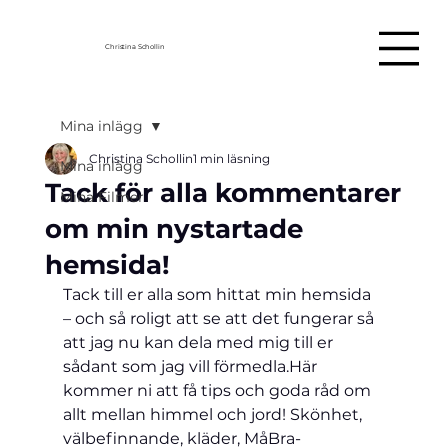
Christina Schollin
Mina inlägg
Christina Schollin
1 min läsning
Mina inlägg
Tack för alla kommentarer
Mina Filmer
om min nystartade
hemsida!
Tack till er alla som hittat min hemsida 
– och så roligt att se att det fungerar så 
att jag nu kan dela med mig till er 
sådant som jag vill förmedla.
Här 
kommer ni att få tips och goda råd om 
allt mellan himmel och jord! Skönhet, 
välbefinnande, kläder, MåBra-