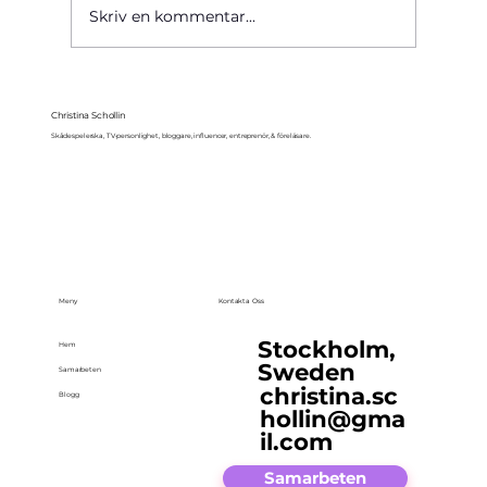
Skriv en kommentar...
Christina Schollin
Skådespelerska, TV-personlighet, bloggare, influencer, entreprenör, & föreläsare.
Meny
Kontakta Oss
Stockholm,
Hem
Sweden
Samarbeten
christina.sc
Blogg
hollin@gma
il.com
Samarbeten