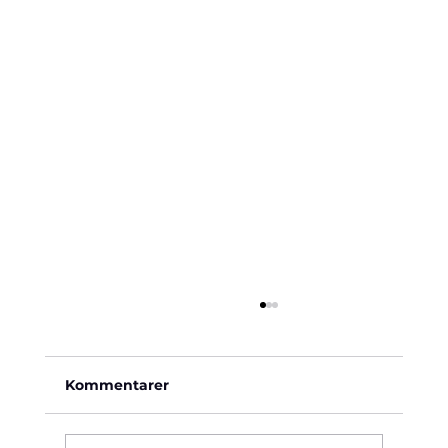
Kommentarer
Käre John, 1964