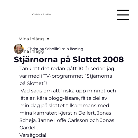
Christina Schollin
Mina inlägg
Christina Schollin
1 min läsning
Mina inlägg
Stjärnorna på Slottet 2008
Mina Filmer
Tänk att det redan gått 10 år sedan jag 
var med i TV-programmet ”Stjärnorna 
på Slottet”!     
 Vad sägs om att friska upp minnet och 
låta er, kära blogg-läsare, få ta del av 
min dag på slottet tillsammans med 
mina kamrater: Kjerstin Dellert, Jonas 
Scheja, Janne Loffe Carlsson och Jonas 
Gardell. 
Varsågoda!