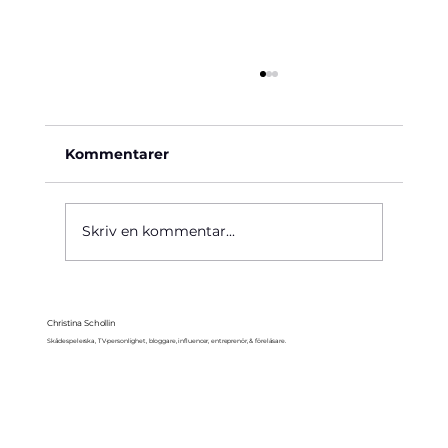
Kommentarer
Käre John, 1964
Skriv en kommentar...
Christina Schollin
Skådespelerska, TV-personlighet, bloggare, influencer, entreprenör, & föreläsare.