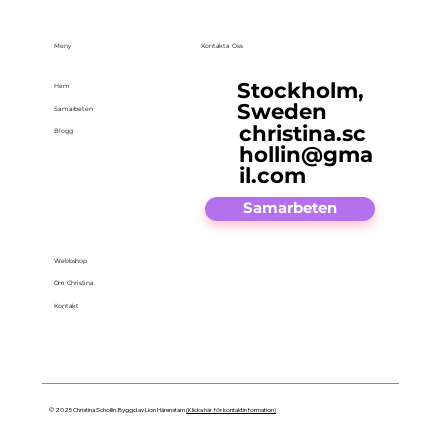
Meny
Kontakta Oss
Stockholm,
Hem
Sweden
Samarbeten
christina.sc
Blogg
hollin@gma
il.com
Samarbeten
Webbshop
Om Christina
Kontakt
© 2025 Christina Schollin. Byggd av Lion Härenstam
(Klicka här för kontaktinformation)