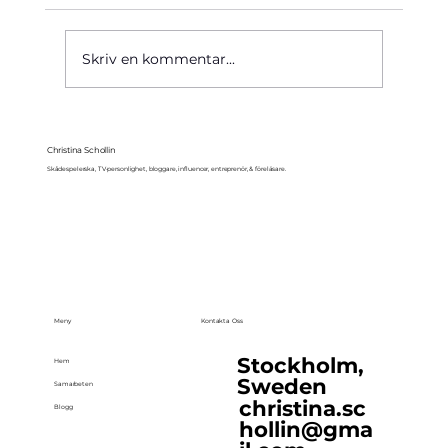
Käre John, 1964
Skriv en kommentar...
Christina Schollin
Skådespelerska, TV-personlighet, bloggare, influencer, entreprenör, & föreläsare.
Meny
Kontakta Oss
Stockholm,
Hem
Sweden
Samarbeten
christina.sc
Blogg
hollin@gma