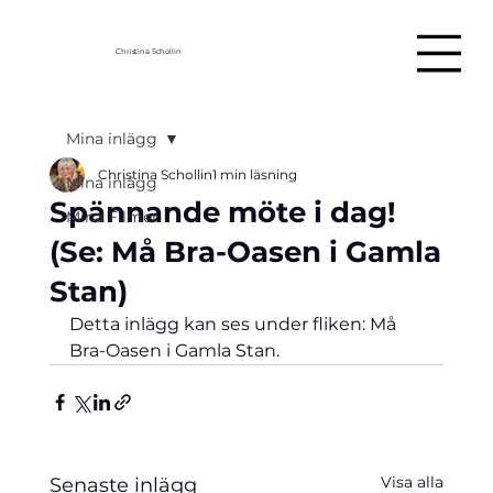
Christina Schollin
Mina inlägg
Christina Schollin
1 min läsning
Mina inlägg
Spännande möte i dag!
Mina Filmer
(Se: Må Bra-Oasen i Gamla
Stan)
Detta inlägg kan ses under fliken: Må 
Bra-Oasen i Gamla Stan.
Visa alla
Senaste inlägg