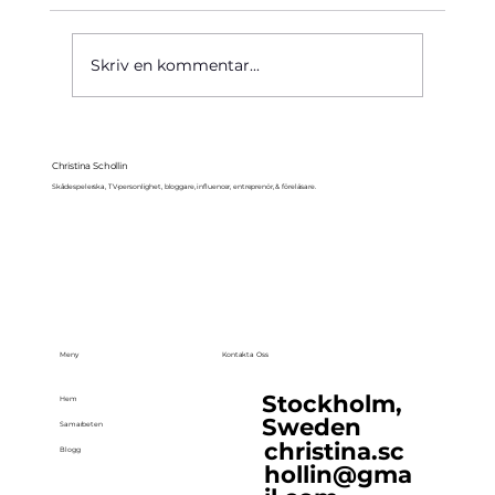
Käre John, 1964
Skriv en kommentar...
Christina Schollin
Skådespelerska, TV-personlighet, bloggare, influencer, entreprenör, & föreläsare.
Meny
Kontakta Oss
Stockholm,
Hem
Sweden
Samarbeten
christina.sc
Blogg
hollin@gma