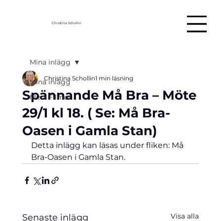
Christina Schollin
Mina inlägg
Christina Schollin
1 min läsning
Mina inlägg
Spännande Må Bra – Möte
Mina Filmer
29/1 kl 18. ( Se: Må Bra-
Oasen i Gamla Stan)
Detta inlägg kan läsas under fliken: Må 
Bra-Oasen i Gamla Stan.
Visa alla
Senaste inlägg