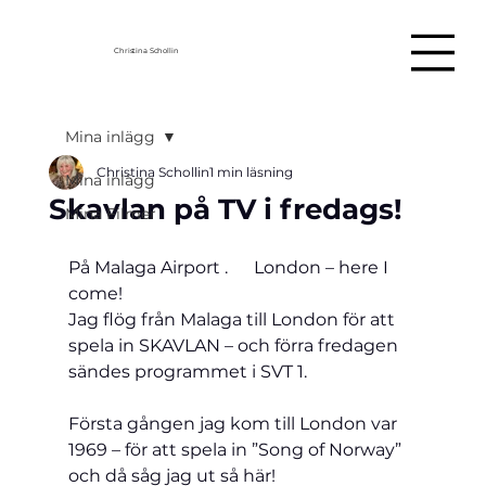
Christina Schollin
Mina inlägg
Christina Schollin
1 min läsning
Mina inlägg
Skavlan på TV i fredags!
Mina Filmer
På Malaga Airport .      London – here I 
come!
Jag flög från Malaga till London för att 
spela in SKAVLAN – och förra fredagen 
sändes programmet i SVT 1.
Första gången jag 
kom till London var 
1969 – för att spela in ”Song of Norway” 
och då såg jag ut så här!