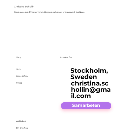
Christina Schollin
Skådespelerska, TV-personlighet, bloggare, influencer, entreprenör, & föreläsare.
Meny
Kontakta Oss
Stockholm,
Hem
Sweden
Samarbeten
christina.sc
Blogg
hollin@gma
il.com
Samarbeten
Webbshop
Om Christina