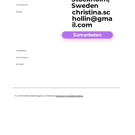
Sweden
Samarbeten
christina.sc
Blogg
hollin@gma
il.com
Samarbeten
Webbshop
Om Christina
Kontakt
© 2025 Christina Schollin. Byggd av Lion Härenstam
(Klicka här för kontaktinformation)