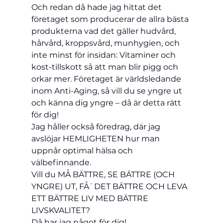
Och redan då hade jag hittat det 
företaget som producerar de allra bästa 
produkterna vad det gäller hudvård, 
hårvård, kroppsvård, munhygien, och 
inte minst för insidan: Vitaminer och 
kost-tillskott så att man blir pigg och 
orkar mer. Företaget är världsledande 
inom Anti-Aging, så vill du se yngre ut 
och känna dig yngre – då är detta rätt 
för dig!
Jag håller också föredrag, där jag 
avslöjar HEMLIGHETEN hur man 
uppnår optimal hälsa och 
välbefinnande.
Vill du MÅ BÄTTRE, SE BÄTTRE (OCH 
YNGRE) UT, FÅ¨DET BÄTTRE OCH LEVA 
ETT BÄTTRE LIV MED BÄTTRE 
LIVSKVALITET?
Då har jag något för dig!