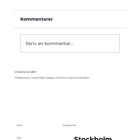
Kommentarer
Käre John, 1964
Skriv en kommentar...
Christina Schollin
Skådespelerska, TV-personlighet, bloggare, influencer, entreprenör, & föreläsare.
Meny
Kontakta Oss
Stockholm,
Hem