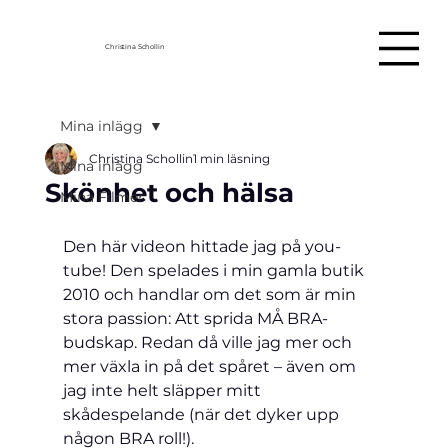
Christina Schollin
Mina inlägg
Christina Schollin
1 min läsning
Mina inlägg
Skönhet och hälsa
Mina Filmer
Den här videon hittade jag på you-
tube! Den spelades i min gamla butik 
2010 och handlar om det som är min 
stora passion: Att sprida MÅ BRA-
budskap. Redan då ville jag mer och 
mer växla in på det spåret – även om 
jag inte helt släpper mitt 
skådespelande (när det dyker upp 
någon BRA roll!).