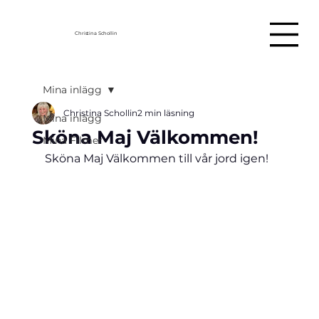
Christina Schollin
Mina inlägg
Christina Schollin
2 min läsning
Mina inlägg
Sköna Maj Välkommen!
Mina Filmer
Sköna Maj Välkommen till vår jord igen!