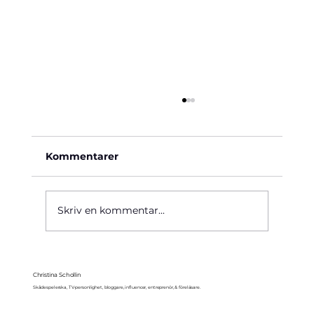
Kommentarer
Käre John, 1964
Skriv en kommentar...
Christina Schollin
Skådespelerska, TV-personlighet, bloggare, influencer, entreprenör, & föreläsare.