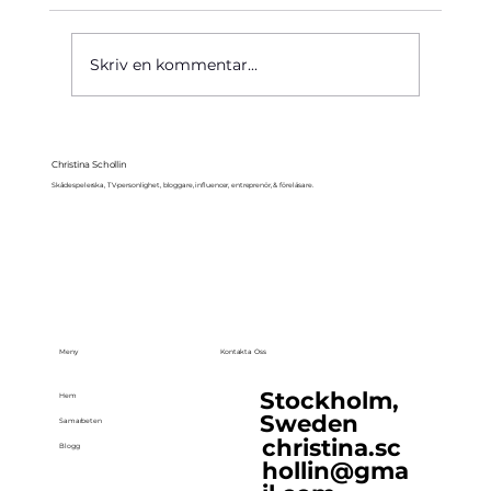
Käre John, 1964
Skriv en kommentar...
Christina Schollin
Skådespelerska, TV-personlighet, bloggare, influencer, entreprenör, & föreläsare.
Meny
Kontakta Oss
Stockholm,
Hem
Sweden
Samarbeten
christina.sc
Blogg
hollin@gma