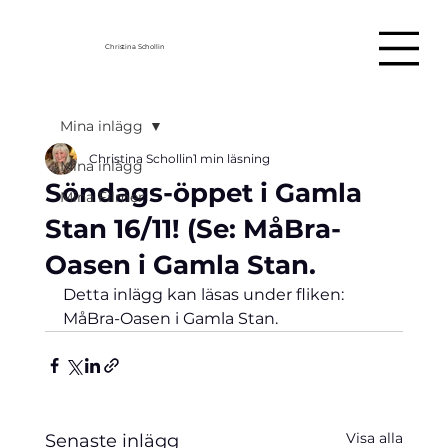
Christina Schollin
Mina inlägg
Christina Schollin
1 min läsning
Mina inlägg
Söndags-öppet i Gamla
Mina Filmer
Stan 16/11! (Se: MåBra-
Oasen i Gamla Stan.
Detta inlägg kan läsas under fliken: 
MåBra-Oasen i Gamla Stan.
Visa alla
Senaste inlägg