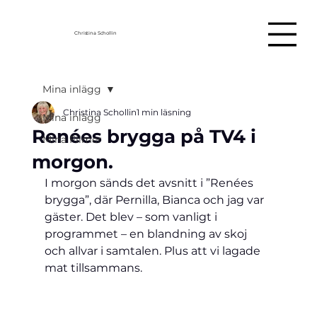
Christina Schollin
Mina inlägg
Christina Schollin
1 min läsning
Mina inlägg
Renées brygga på TV4 i
Mina Filmer
morgon.
I morgon sänds det avsnitt i ”Renées 
brygga”, där Pernilla, Bianca och jag var 
gäster. Det blev – som vanligt i 
programmet – en blandning av skoj 
och allvar i samtalen. Plus att vi lagade 
mat tillsammans. 