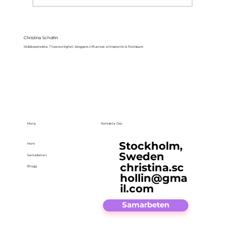
Christina Schollin
Skådespelerska, TV-personlighet, bloggare, influencer, entreprenör, & föreläsare.
Meny
Kontakta Oss
Stockholm,
Hem
Sweden
Samarbeten
christina.sc
Blogg
hollin@gma
il.com
Samarbeten