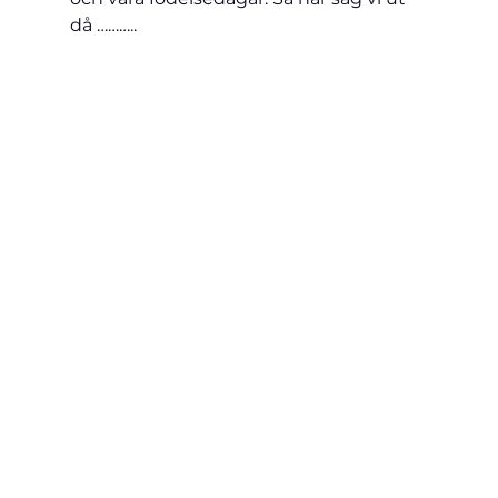
då ………..