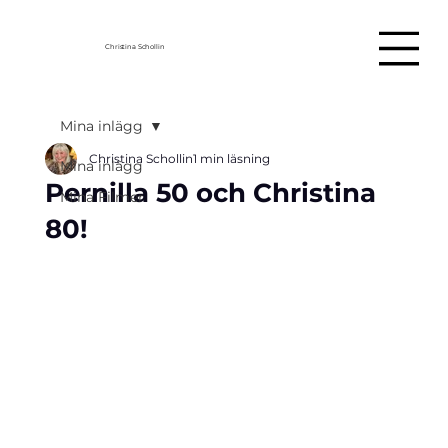
Christina Schollin
Mina inlägg
Christina Schollin
1 min läsning
Mina inlägg
Pernilla 50 och Christina
Mina Filmer
80!