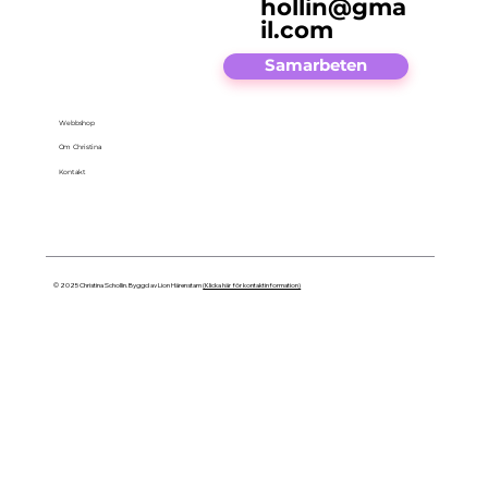
hollin@gma
il.com
Samarbeten
Webbshop
Om Christina
Kontakt
© 2025 Christina Schollin. Byggd av Lion Härenstam
(Klicka här för kontaktinformation)