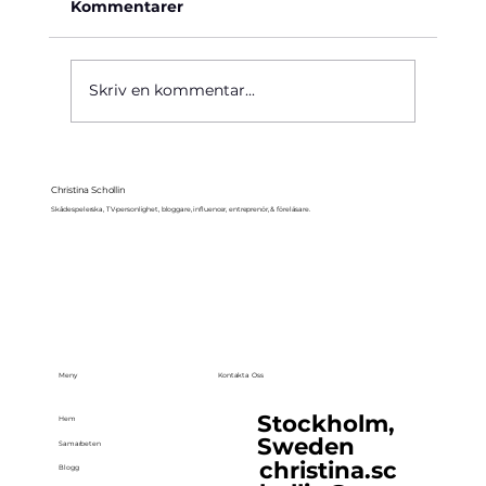
Kommentarer
Käre John, 1964
Skriv en kommentar...
Christina Schollin
Skådespelerska, TV-personlighet, bloggare, influencer, entreprenör, & föreläsare.
Meny
Kontakta Oss
Stockholm,
Hem
Sweden
Samarbeten
christina.sc
Blogg