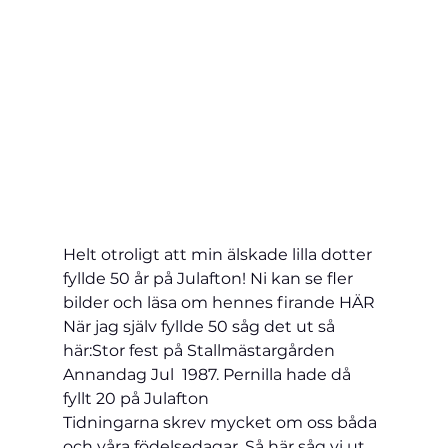
Helt otroligt att min älskade lilla dotter 
fyllde 50 år på Julafton! Ni kan se fler 
bilder och läsa om hennes firande 
HÄR
När jag själv fyllde 50 såg det ut så 
här:
Stor fest på Stallmästargården 
Annandag Jul  1987. Pernilla hade då 
fyllt 20 på Julafton 
Tidningarna skrev mycket om oss båda 
och våra födelsedagar. Så här såg vi ut 