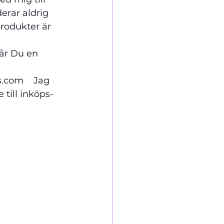
erar aldrig 
produkter är 
år Du en 
.com    Jag 
till inköps-