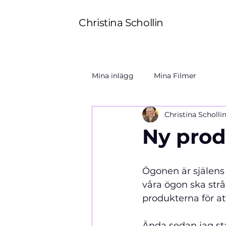
Christina Schollin
Mina inlägg
Mina Filmer
Christina Scholli
Ny prod
Ögonen är själens
våra ögon ska strå
produkterna för a
Ända sedan jag sta