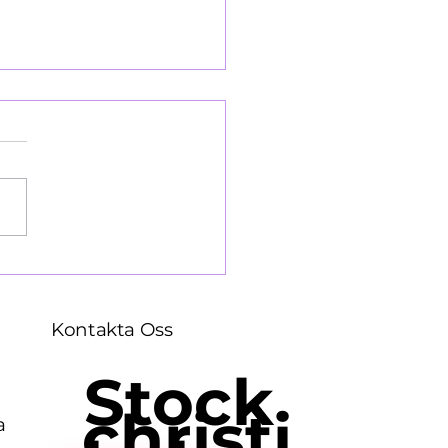
llopsbesväg 1964
Kontakta Oss
Stock
christi
a