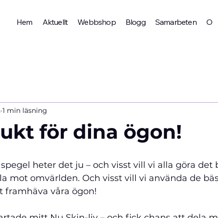
Hem
Aktuellt
Webbshop
Blogg
Samarbeten
Om 
n
1 min läsning
ukt för dina ögon!
 
spegel heter det ju – och visst vill vi alla göra det 
la mot omvärlden. Och visst vill vi använda de bäs
tt framhäva våra ögon!
rtade mitt Nu Skin-liv – och fick chans att dela me