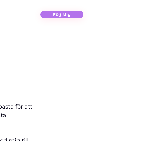
Christina
Kontakt
Följ Mig
bästa för att 
ta 
d mig till 