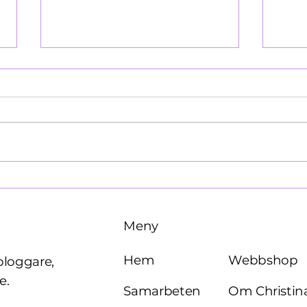
Käre John, 1964
Brö
Meny
Webbshop
Hem
bloggare,
e.
Om Christin
Samarbeten