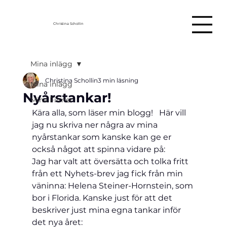
Christina Schollin
Mina inlägg
Christina Schollin
3 min läsning
Mina inlägg
Nyårstankar!
Mina Filmer
Kära alla, som läser min blogg!   Här vill 
jag nu skriva ner några av mina 
nyårstankar som kanske kan ge er 
också något att spinna vidare på:
Jag har valt att översätta och tolka fritt 
från ett Nyhets-brev jag fick från min 
väninna: Helena Steiner-Hornstein, som 
bor i Florida. Kanske just för att det 
beskriver just mina egna tankar inför 
det nya året: