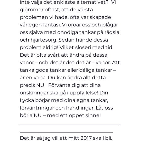
inte välja det enklaste alternativet?  Vi 
glömmer oftast, att de värsta 
problemen vi hade, ofta var skapade i 
vår egen fantasi. Vi oroar oss och plågar 
oss själva med onödiga tankar på rädsla 
och hjärtesorg. Sedan hände dessa 
problem aldrig! Vilket slöseri med tid!     
Det är ofta svårt att ändra på dessa 
vanor – och det är det det är – vanor. Att 
tänka goda tankar eller dåliga tankar – 
är en vana. Du kan ändra allt detta – 
precis NU!  Förvänta dig att dina 
önskningar ska gå i uppfyllelse! Din 
Lycka börjar med dina egna tankar, 
förväntningar och handlingar. Låt oss 
börja NU – med ett öppet sinne!
________________________________________
_____________________________________
Det är så jag vill att mitt 2017 skall bli.       