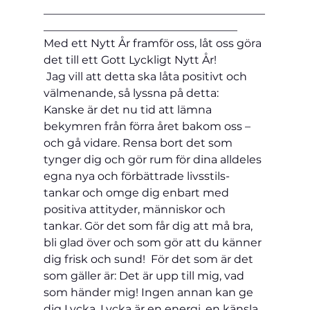
________________________________________
___________________________________
Med ett Nytt År framför oss, låt oss göra 
det till ett Gott Lyckligt Nytt År!               
 Jag vill att detta ska låta positivt och 
välmenande, så lyssna på detta:             
Kanske är det nu tid att lämna 
bekymren från förra året bakom oss – 
och gå vidare. Rensa bort det som 
tynger dig och gör rum för dina alldeles 
egna nya och förbättrade livsstils-
tankar och omge dig enbart med 
positiva attityder, människor och 
tankar. Gör det som får dig att må bra, 
bli glad över och som gör att du känner 
dig frisk och sund!  För det som är det 
som gäller är: Det är upp till mig, vad 
som händer mig! Ingen annan kan ge 
dig Lycka. Lycka är en energi, en känsla, 