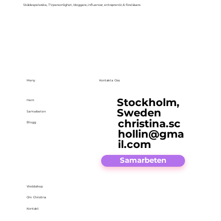
Skådespelerska, TV-personlighet, bloggare, influencer, entreprenör, & föreläsare.
Meny
Kontakta Oss
Stockholm,
Hem
Sweden
Samarbeten
christina.sc
Blogg
hollin@gma
il.com
Samarbeten
Webbshop
Om Christina
Kontakt