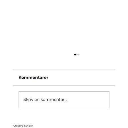
Kommentarer
Käre John, 1964
Skriv en kommentar...
Christina Schollin