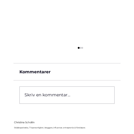
Kommentarer
Käre John, 1964
Skriv en kommentar...
Christina Schollin
Skådespelerska, TV-personlighet, bloggare, influencer, entreprenör, & föreläsare.