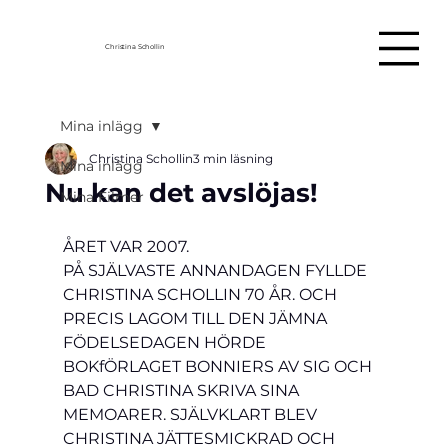
Christina Schollin
Mina inlägg
Christina Schollin
3 min läsning
Mina inlägg
Nu kan det avslöjas!
Mina Filmer
ÅRET VAR 2007. 
PÅ SJÄLVASTE ANNANDAGEN FYLLDE 
CHRISTINA SCHOLLIN 70 ÅR. OCH 
PRECIS LAGOM TILL DEN JÄMNA 
FÖDELSEDAGEN HÖRDE 
BOKfÖRLAGET BONNIERS AV SIG OCH 
BAD CHRISTINA SKRIVA SINA 
MEMOARER. SJÄLVKLART BLEV 
CHRISTINA JÄTTESMICKRAD OCH 