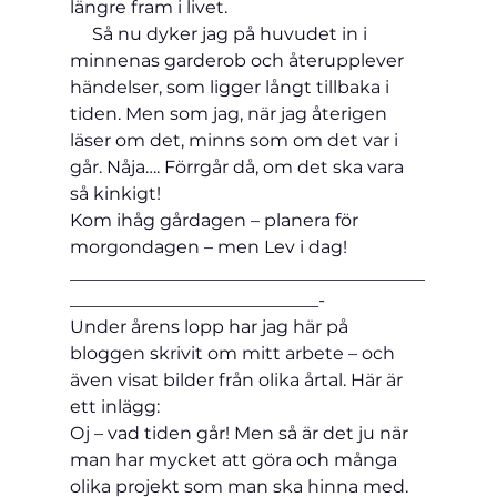
längre fram i livet.
     Så nu dyker jag på huvudet in i 
minnenas garderob och återupplever 
händelser, som ligger långt tillbaka i 
tiden. Men som jag, när jag återigen 
läser om det, minns som om det var i 
går. Nåja…. Förrgår då, om det ska vara 
så kinkigt!
Kom ihåg gårdagen – planera för 
morgondagen – men Lev i dag!
________________________________________
____________________________-
Under årens lopp har jag här på 
bloggen skrivit om mitt arbete – och 
även visat bilder från olika årtal. Här är 
ett inlägg:
Oj – vad tiden går! Men så är det ju när 
man har mycket att göra och många 
olika projekt som man ska hinna med.