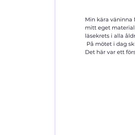
Min kära väninna M
mitt eget material
läsekrets i alla åldr
 På mötet i dag skulle vi diskutera bokens utseende och titel och omslagsbild. 
Det här var ett förs