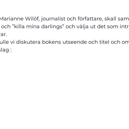
arianne Wilöf, journalist och författare, 
skall sa
 och ”killa mina darlings” och välja ut det som int
ar.  
lag :