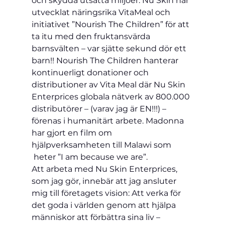
och skydda utsatta miljöer. Nu Skin har 
utvecklat näringsrika VitaMeal och 
initiativet ”Nourish The Children” för att 
ta itu med den fruktansvärda 
barnsvälten – var sjätte sekund dör ett 
barn!! Nourish The Children hanterar 
kontinuerligt donationer och 
distributioner av Vita Meal där Nu Skin 
Enterprices globala nätverk av 800.000 
distributörer – (varav jag är EN!!!) – 
förenas i humanitärt arbete. Madonna 
har gjort en film om 
hjälpverksamheten till Malawi som 
 heter ”I am because we are”.
Att arbeta med Nu Skin Enterprices, 
som jag gör, innebär att jag ansluter 
mig till företagets vision: Att verka för 
det goda i världen genom att hjälpa 
människor att förbättra sina liv – 