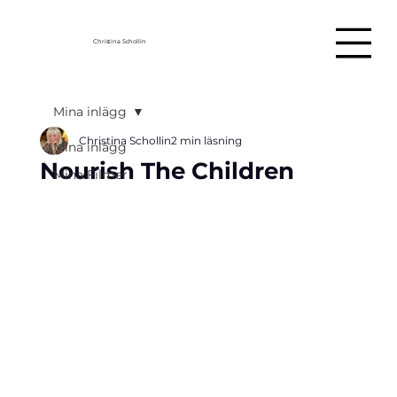
Christina Schollin
Mina inlägg
Christina Schollin
2 min läsning
Mina inlägg
Nourish The Children
Mina Filmer