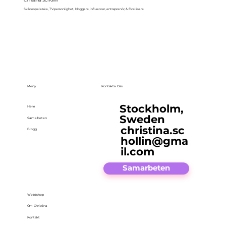
Christina Schollin
Skådespelerska, TV-personlighet, bloggare, influencer, entreprenör, & föreläsare.
Meny
Kontakta Oss
Stockholm,
Hem
Sweden
Samarbeten
christina.sc
Blogg
hollin@gma
il.com
Samarbeten
Webbshop
Om Christina
Kontakt