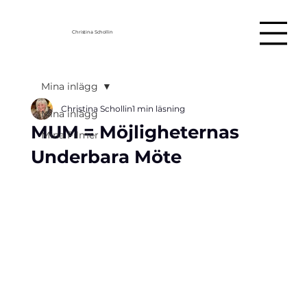
Christina Schollin
Mina inlägg
Christina Schollin
1 min läsning
Mina inlägg
MUM = Möjligheternas
Mina Filmer
Underbara Möte