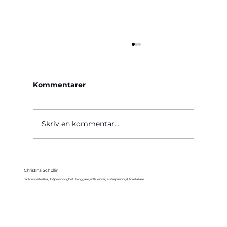
Kommentarer
Käre John, 1964
Skriv en kommentar...
Christina Schollin
Skådespelerska, TV-personlighet, bloggare, influencer, entreprenör, & föreläsare.