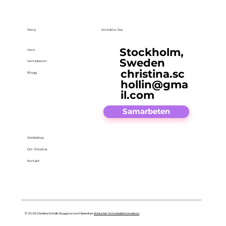
Meny
Kontakta Oss
Stockholm,
Hem
Sweden
Samarbeten
christina.sc
Blogg
hollin@gma
il.com
Samarbeten
Webbshop
Om Christina
Kontakt
© 2025 Christina Schollin. Byggd av Lion Härenstam
(Klicka här för kontaktinformation)