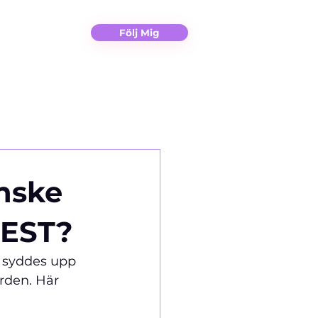
Christina
Kontakt
Följ Mig
anske
FEST?
g syddes upp 
rden. Här 