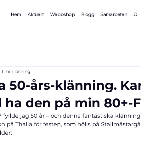
Hem
Aktuellt
Webbshop
Blogg
Samarbeten
Om 
n
1 min läsning
a 50-års-klänning. K
ll ha den på min 80+-
fyllde jag 50 år – och denna fantastiska klännin
n på Thalia för festen, som hölls på Stallmästargå
lder: