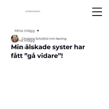
Christina Schollin
Mina inlägg
Christina Schollin
2 min läsning
Mina inlägg
Min älskade syster har
Mina Filmer
fått ”gå vidare”!