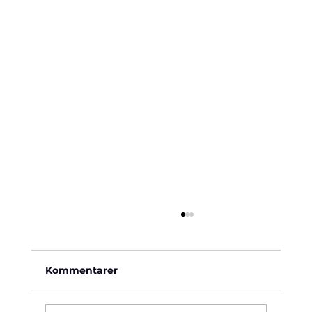
Kommentarer
Käre John, 1964