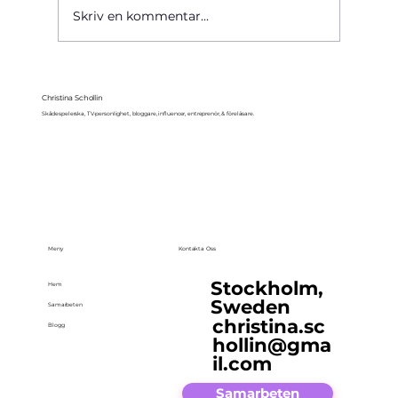
Skriv en kommentar...
Christina Schollin
Skådespelerska, TV-personlighet, bloggare, influencer, entreprenör, & föreläsare.
Meny
Kontakta Oss
Stockholm,
Hem
Sweden
Samarbeten
christina.sc
Blogg
hollin@gma
il.com
Samarbeten