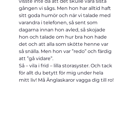
visste inte då att det skulle vara sista 
gången vi sågs. Men hon har alltid haft 
sitt goda humör och när vi talade med 
varandra i telefonen, så sent som 
dagarna innan hon avled, så skojade 
hon och talade om hur bra hon hade 
det och att alla som skötte henne var 
så snälla. Men hon var ”redo” och färdig 
att ”gå vidare”.
Så – vila i frid – lilla storasyster. Och tack 
för allt du betytt för mig under hela 
mitt liv! Må Änglaskaror vagga dig till ro!