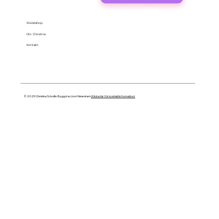
Webbshop
Om Christina
Kontakt
© 2025 Christina Schollin. Byggd av Lion Härenstam
(Klicka här för kontaktinformation)