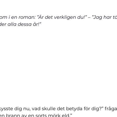
er alla dessa år!”
kysste dig nu, vad skulle det betyda för dig?” fråg
n brann av en sorts mörk eld.”