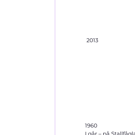
 2013
1960
I går – på Stallfå