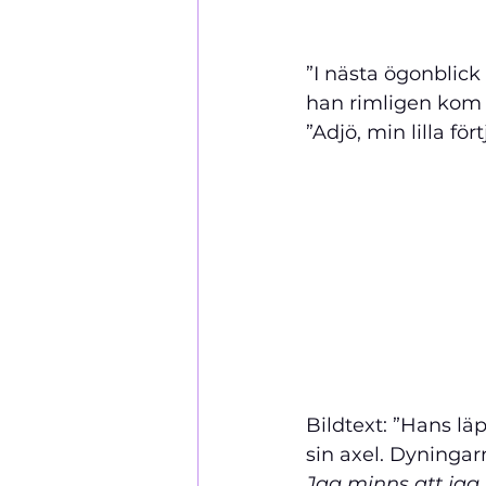
”I nästa ögonblick
han rimligen kom å
”Adjö, min lilla fö
Bildtext: ”Hans lä
sin axel. Dyninga
Jag minns att jag