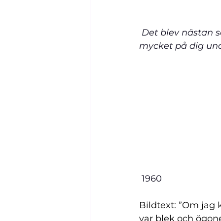
 Det blev nästan som i en roman: ”Är det verkligen du!” – ”Jag har tänkt så 
mycket på dig und
 1960
Bildtext: ”Om jag 
var blek och ögone