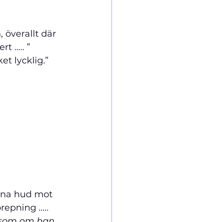
överallt där 
t ….. ”
et lycklig.”
akna hud mot 
repning …..
 som om han 