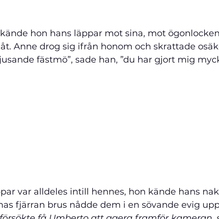
 kände hon hans läppar mot sina, mot ögonlocken, 
t. Anne drog sig ifrån honom och skrattade osäker
rtjusande fästmö”, sade han, ”du har gjort mig myck
ppar var alldeles intill hennes, hon kände hans n
rnas fjärran brus nådde dem i en sövande evig upp
 försökte få Umberto att agera framför kameran,