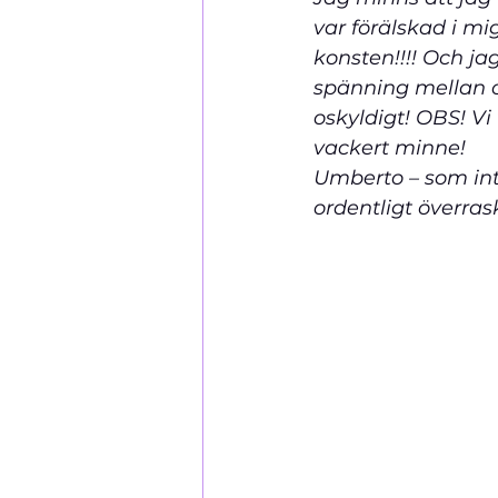
var förälskad i mi
konsten!!!! Och ja
spänning mellan os
oskyldigt! OBS! Vi
vackert minne!                
Umberto – som int
ordentligt överrask