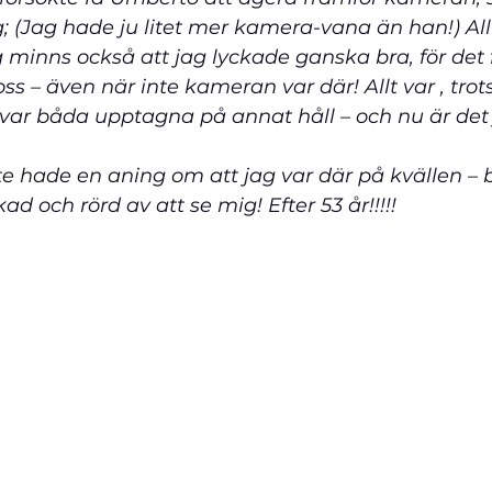
g; (Jag hade ju litet mer kamera-vana än han!) Allt
g minns också att jag lyckade ganska bra, för det
s – även när inte kameran var där! Allt var , trots
 var båda upptagna på annat håll – och nu är det 
                                                                                 
e hade en aning om att jag var där på kvällen – b
ad och rörd av att se mig! Efter 53 år!!!!!