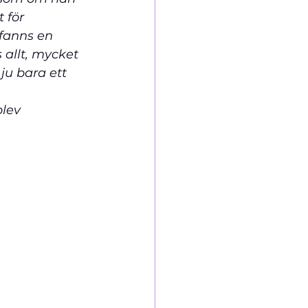
 för 
 fanns en 
 allt, mycket 
ju bara ett 
                  
lev 