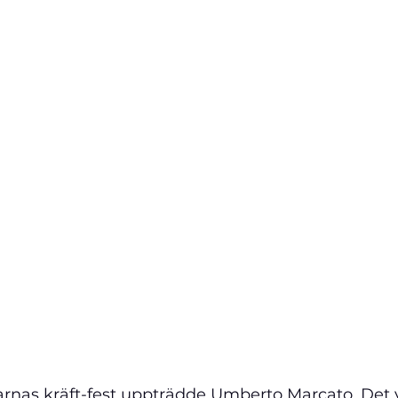
glarnas kräft-fest uppträdde Umberto Marcato. Det v