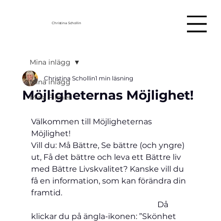
Christina Schollin
Mina inlägg
Christina Schollin
1 min läsning
Mina inlägg
Möjligheternas Möjlighet!
Mina Filmer
Välkommen till Möjligheternas 
Möjlighet!
Vill du: Må Bättre, Se bättre (och yngre) 
ut, Få det bättre och leva ett Bättre liv 
med Bättre Livskvalitet? Kanske vill du 
få en information, som kan förändra din 
framtid.                                                               
Då 
klickar du på ängla-ikonen: ”Skönhet 