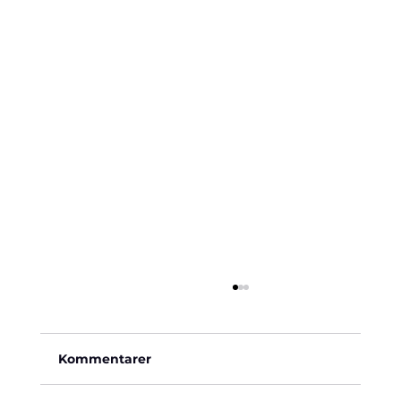
Kommentarer
Käre John, 1964