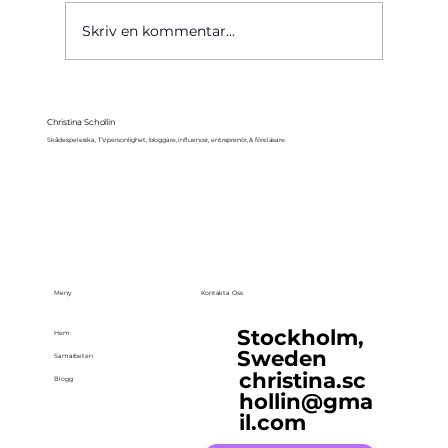
Skriv en kommentar...
Christina Schollin
Skådespelerska, TV-personlighet, bloggare, influencer, entreprenör, & föreläsare.
Meny
Kontakta Oss
Stockholm,
Hem
Sweden
Samarbeten
christina.sc
Blogg
hollin@gma
il.com