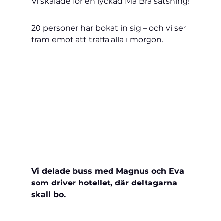
Vi skålade för en lyckad Må Bra satsning!
20 personer har 
bokat
 in sig – och vi ser 
fram emot att träffa alla i morgon.
Vi delade buss med Magnus och Eva 
som driver hotellet, där deltagarna 
skall bo.