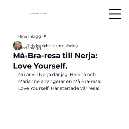
Christina Schollin
Mina inlägg
Christina Schollin
1 min läsning
Mina inlägg
Må-Bra-resa till Nerja:
Mina Filmer
Love Yourself.
Nu är vi i Nerja där jag, Helena och 
Marianne arrangerar en Må Bra-resa: 
Love Yourself! Här startade vår resa: