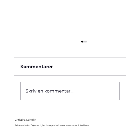
Kommentarer
Käre John, 1964
Skriv en kommentar...
Christina Schollin
Skådespelerska, TV-personlighet, bloggare, influencer, entreprenör, & föreläsare.