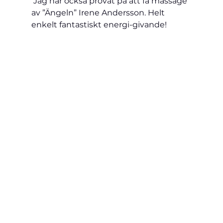
 Jag har också provat på att få massage 
av ”Ängeln” Irene Andersson. Helt 
enkelt fantastiskt energi-givande! 