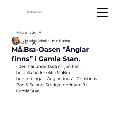
Christina Schollin
Mina inlägg
Christina Schollin
2 min läsning
Mina inlägg
Må Bra-Oasen ”Änglar
Mina Filmer
finns” i Gamla Stan.
I den här underbara miljön kan ni 
beställa tid för olika MåBra-
behandlingar. ”Änglar finns” i Christinas 
Bod & Salong, Storkyrkobrinken 9 i 
Gamla Stan.