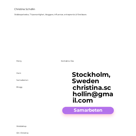
Christina Schollin
Skådespelerska, TV-personlighet, bloggare, influencer, entreprenör, & föreläsare.
Meny
Kontakta Oss
Stockholm,
Hem
Sweden
Samarbeten
christina.sc
Blogg
hollin@gma
il.com
Samarbeten
Webbshop
Om Christina