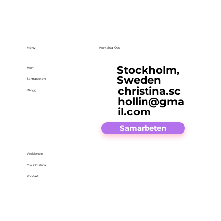
Meny
Kontakta Oss
Stockholm,
Hem
Sweden
Samarbeten
christina.sc
Blogg
hollin@gma
il.com
Samarbeten
Webbshop
Om Christina
Kontakt