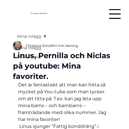
Christina Schollin
Mina inlägg
Christina Schollin
1 min läsning
Mina inlägg
Linus, Pernilla och Niclas
Mina Filmer
på youtube: Mina
favoriter.
Det är fantastiskt att man kan hitta så 
mycket på You-tube som man tycker 
om att titta på. T.ex. kan jag leta upp 
mina barns – och barnbarns – 
framträdande med olika nummer. Jag 
har mina favoriter! 
 Linus sjunger ”Fattig bonddräng” i 