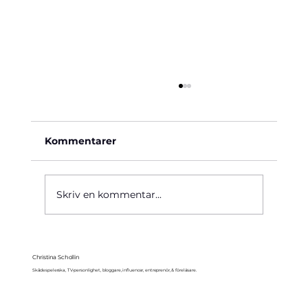
Kommentarer
Käre John, 1964
Skriv en kommentar...
Christina Schollin
Skådespelerska, TV-personlighet, bloggare, influencer, entreprenör, & föreläsare.