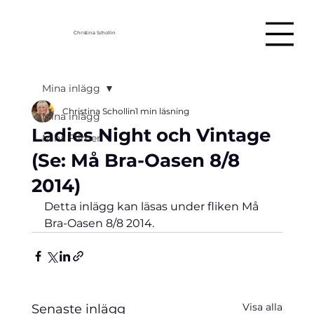
Christina Schollin
Mina inlägg
Christina Schollin
1 min läsning
Mina inlägg
Ladies Night och Vintage
Mina Filmer
(Se: Må Bra-Oasen 8/8
2014)
Detta inlägg kan läsas under fliken Må 
Bra-Oasen 8/8 2014.
Visa alla
Senaste inlägg