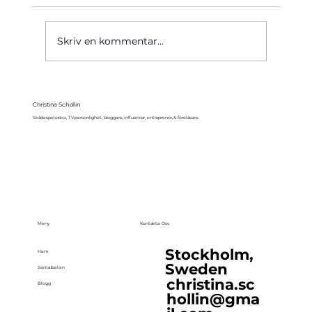
Käre John, 1964
Skriv en kommentar...
Christina Schollin
Skådespelerska, TV-personlighet, bloggare, influencer, entreprenör, & föreläsare.
Meny
Kontakta Oss
Stockholm,
Hem
Sweden
Samarbeten
christina.sc
Blogg
hollin@gma