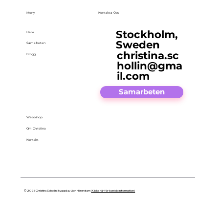
Meny
Kontakta Oss
Stockholm,
Hem
Sweden
Samarbeten
christina.sc
Blogg
hollin@gma
il.com
Samarbeten
Webbshop
Om Christina
Kontakt
© 2025 Christina Schollin. Byggd av Lion Härenstam
(Klicka här för kontaktinformation)