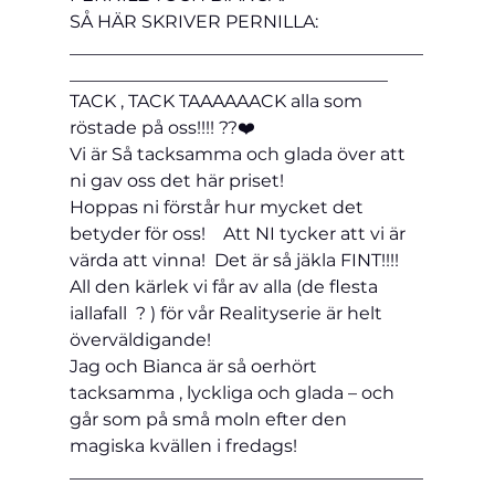
SÅ HÄR SKRIVER PERNILLA:
________________________________________
____________________________________
TACK , TACK TAAAAAACK alla som 
röstade på oss!!!! ??❤️
Vi är Så tacksamma och glada över att 
ni gav oss det här priset!
Hoppas ni förstår hur mycket det 
betyder för oss!    Att NI tycker att vi är 
värda att vinna!  Det är så jäkla FINT!!!!
All den kärlek vi får av alla (
de flesta 
iallafall
  ? ) för vår Realityserie är helt 
överväldigande!
Jag och Bianca är så oerhört 
tacksamma , lyckliga och glada – och 
går som på små moln efter den 
magiska kvällen i fredags!
________________________________________