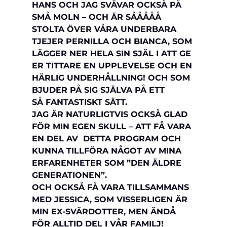
HANS OCH JAG SVÄVAR OCKSÅ PÅ 
SMÅ MOLN – OCH ÄR SÅÅÅÅÅ 
STOLTA ÖVER VÅRA UNDERBARA 
TJEJER PERNILLA OCH BIANCA, SOM 
LÄGGER NER HELA SIN SJÄL I ATT GE 
ER TITTARE EN UPPLEVELSE OCH EN 
HÄRLIG UNDERHÅLLNING! OCH SOM 
BJUDER PÅ SIG SJÄLVA PÅ ETT 
SÅ FANTASTISKT SÄTT.
JAG ÄR NATURLIGTVIS OCKSÅ GLAD 
FÖR MIN EGEN SKULL – ATT FÅ VARA 
EN DEL AV  DETTA PROGRAM OCH 
KUNNA TILLFÖRA NÅGOT AV MINA 
ERFARENHETER SOM ”DEN ÄLDRE 
GENERATIONEN”. 
OCH OCKSÅ FÅ VARA TILLSAMMANS 
MED JESSICA, SOM VISSERLIGEN ÄR 
MIN EX-SVÄRDOTTER, MEN ÄNDÅ 
FÖR ALLTID DEL I VÅR FAMILJ!