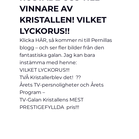
VINNARE AV 
KRISTALLEN! VILKET 
LYCKORUS!!
Klicka 
HÄR,
 så kommer ni till Pernillas 
blogg – och ser fler bilder från den 
fantastiska galan. Jag kan bara 
instämma med henne: 
VILKET LYCKORUS!!!
TVÅ Kristaller
blev det!  
??
Årets TV-persnoligheter
 och
 Årets 
Program
 – 
TV-Galan Kristallens MEST 
PRESTIGEFYLLDA  pris!!! 