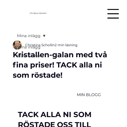
Christina Schollin
Mina inlägg
Christina Schollin
2 min läsning
Mina inlägg
Kristallen-galan med två
Mina Filmer
fina priser! TACK alla ni
som röstade!
                                                    MIN BLOGG
TACK ALLA NI SOM 
RÖSTADE OSS TILL 