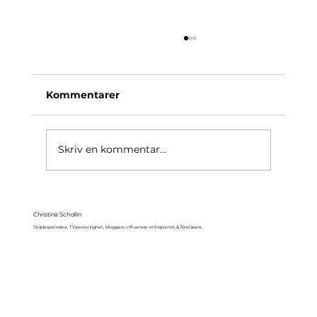
Kommentarer
Käre John, 1964
Skriv en kommentar...
Christina Schollin
Skådespelerska, TV-personlighet, bloggare, influencer, entreprenör, & föreläsare.