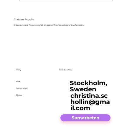
Christina Schollin
Skådespelerska, TV-personlighet, bloggare, influencer, entreprenör, & föreläsare.
Meny
Kontakta Oss
Stockholm,
Hem
Sweden
Samarbeten
christina.sc
Blogg
hollin@gma
il.com
Samarbeten