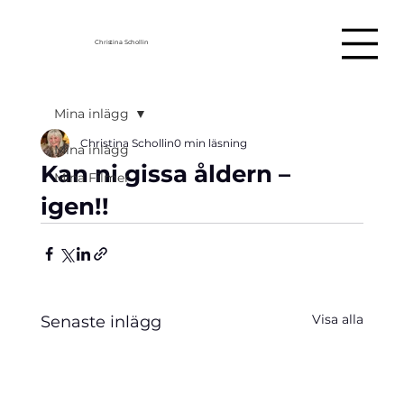
Christina Schollin
Mina inlägg
Christina Schollin
0 min läsning
Mina inlägg
Kan ni gissa åldern –
Mina Filmer
igen!!
Visa alla
Senaste inlägg