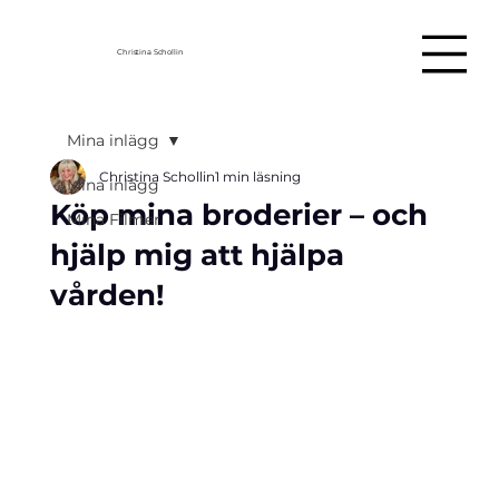
Christina Schollin
Mina inlägg
Christina Schollin
1 min läsning
Mina inlägg
Köp mina broderier – och
Mina Filmer
hjälp mig att hjälpa
vården!