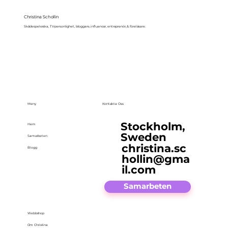
Christina Schollin
Skådespelerska, TV-personlighet, bloggare, influencer, entreprenör, & föreläsare.
Meny
Kontakta Oss
Stockholm,
Hem
Sweden
Samarbeten
christina.sc
Blogg
hollin@gma
il.com
Samarbeten
Webbshop
Om Christina