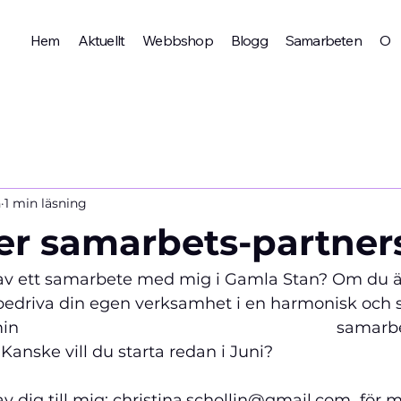
Hem
Aktuellt
Webbshop
Blogg
Samarbeten
Om 
n
1 min läsning
er samarbets-partner
 av ett samarbete med mig i Gamla Stan? Om du är 
 bedriva din egen verksamhet i en harmonisk och 
                                                                  sa
 Kanske vill du starta redan i Juni?  
av dig till mig: christina.schollin@gmail.com  för m