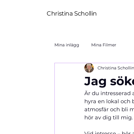
Christina Schollin
Mina inlägg
Mina Filmer
Christina Scholli
Jag sök
Är du intresserad
hyra en lokal och
atmosfär och bli min     
hör av dig till mig.
Vid intresse – hör 