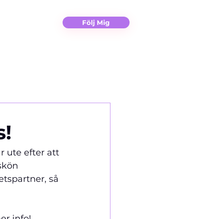
Christina
Kontakt
Följ Mig
s!
ute efter att 
skön 
marbetspartner, så 
er info! 