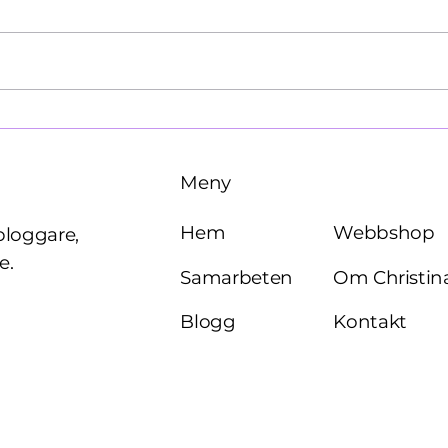
Käre John, 1964
Brö
Meny
Webbshop
Hem
bloggare,
e.
Om Christin
Samarbeten
Kontakt
Blogg