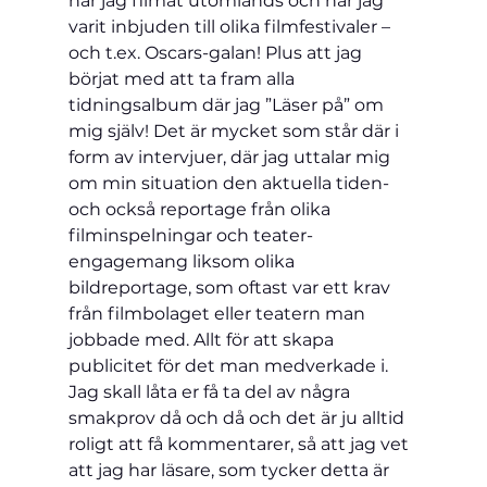
när jag filmat utomlands och när jag 
varit inbjuden till olika filmfestivaler – 
och t.ex. Oscars-galan! Plus att jag 
börjat med att ta fram alla 
tidningsalbum där jag ”Läser på” om 
mig själv! Det är mycket som står där i 
form av intervjuer, där jag uttalar mig 
om min situation den aktuella tiden- 
och också reportage från olika 
filminspelningar och teater-
engagemang liksom olika 
bildreportage, som oftast var ett krav 
från filmbolaget eller teatern man 
jobbade med. Allt för att skapa 
publicitet för det man medverkade i.
Jag skall låta er få ta del av några 
smakprov då och då och det är ju alltid 
roligt att få kommentarer, så att jag vet 
att jag har läsare, som tycker detta är 