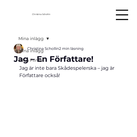
Christina Schollin
Mina inlägg
Christina Schollin
2 min läsning
Mina inlägg
Jag – En Författare!
Mina Filmer
Jag är inte bara Skådespelerska – jag är 
Författare också!