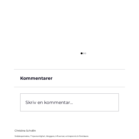
Kommentarer
Käre John, 1964
Skriv en kommentar...
Christina Schollin
Skådespelerska, TV-personlighet, bloggare, influencer, entreprenör, & föreläsare.