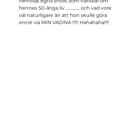
Pernillas egna show, som handlar om 
hennes 50-åriga liv ………….. och vad vore 
väl naturligare än att hon skulle göra 
entré via MIN VAGINA !!!!! Hahahaha!!!!