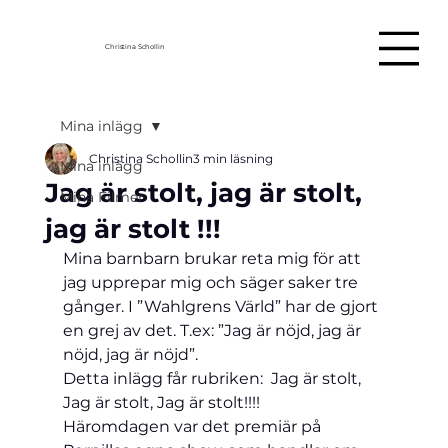
Christina Schollin
Mina inlägg
Christina Schollin
3 min läsning
Mina inlägg
Jag är stolt, jag är stolt,
Mina Filmer
jag är stolt !!!
Mina barnbarn brukar reta mig för att 
jag upprepar mig och säger saker tre 
gånger. I ”Wahlgrens Värld” har de gjort 
en grej av det. T.ex: ”Jag är nöjd, jag är 
nöjd, jag är nöjd”.
Detta inlägg får rubriken:  Jag är stolt, 
Jag är stolt, Jag är stolt!!!!
Häromdagen var det premiär på 