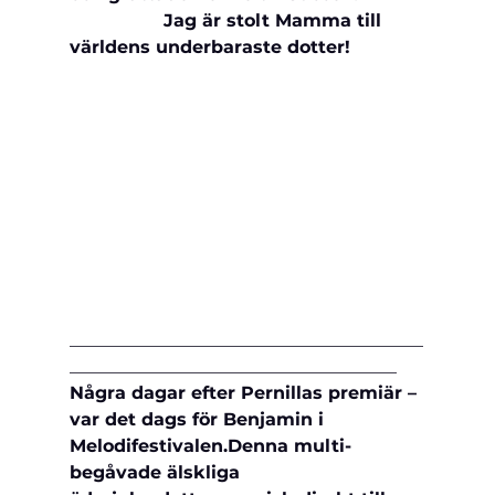
                 Jag är stolt Mamma till 
världens underbaraste dotter!
________________________________________
_____________________________________
Några dagar efter Pernillas premiär – 
var det dags för Benjamin i 
Melodifestivalen.
Denna multi-
begåvade älskliga 