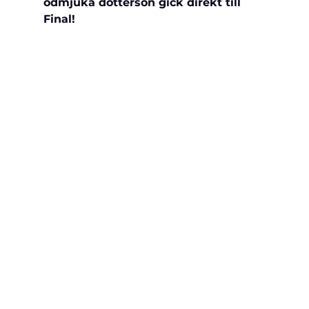
ödmjuka 
dotterson gick direkt till 
Final!