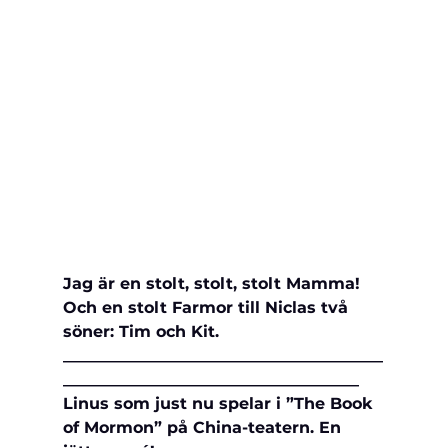
Jag är en stolt, stolt, stolt Mamma! 
Och en stolt Farmor till Niclas två 
söner: Tim och Kit.
________________________________________
_____________________________________
Linus som just nu spelar i ”The Book 
of Mormon” på China-teatern. En 