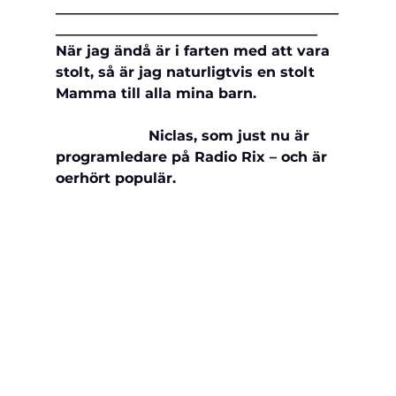
________________________________________
_____________________________________
När jag ändå är i farten med att vara 
stolt, så är jag naturligtvis en stolt 
Mamma till alla mina barn.                   
                     Niclas, som just nu är 
programledare på Radio Rix – och är 
oerhört populär. 