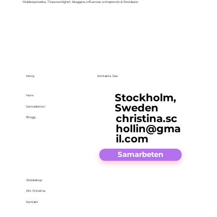
Skådespelerska, TV-personlighet, bloggare, influencer, entreprenör, & föreläsare.
Meny
Kontakta Oss
Stockholm,
Hem
Sweden
Samarbeten
christina.sc
Blogg
hollin@gma
il.com
Samarbeten
Webbshop
Om Christina
Kontakt