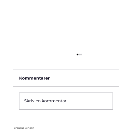
Kommentarer
Käre John, 1964
Skriv en kommentar...
Christina Schollin