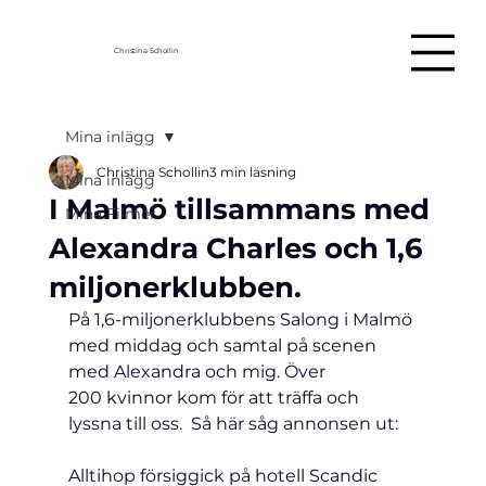
Christina Schollin
Mina inlägg
Christina Schollin
3 min läsning
Mina inlägg
I Malmö tillsammans med
Mina Filmer
Alexandra Charles och 1,6
miljonerklubben.
På 1,6-miljonerklubbens Salong i Malmö 
med middag och samtal på scenen 
med Alexandra och mig. Över 
200 kvinnor kom för att träffa och 
lyssna till oss.  Så här såg annonsen ut:
Alltihop försiggick på hotell Scandic 