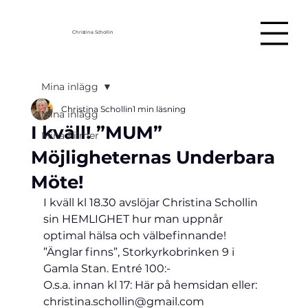
Christina Schollin
Mina inlägg
Christina Schollin
1 min läsning
Mina inlägg
I kväll! ”MUM”
Mina Filmer
Möjligheternas Underbara
Möte!
I kväll kl 18.30 avslöjar Christina Schollin 
sin HEMLIGHET hur man uppnår 
optimal hälsa och välbefinnande! 
”Änglar finns”, Storkyrkobrinken 9 i 
Gamla Stan. Entré 100:-
O.s.a. innan kl 17: Här på hemsidan eller: 
christina.schollin@gmail.com