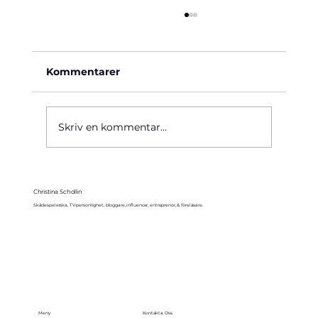
Kommentarer
Käre John, 1964
Skriv en kommentar...
Christina Schollin
Skådespelerska, TV-personlighet, bloggare, influencer, entreprenör, & föreläsare.
Meny
Kontakta Oss