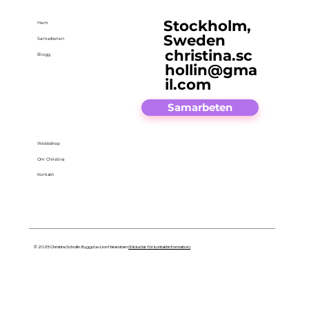
Stockholm,
Hem
Sweden
Samarbeten
christina.sc
Blogg
hollin@gma
il.com
Samarbeten
Webbshop
Om Christina
Kontakt
© 2025 Christina Schollin. Byggd av Lion Härenstam
(Klicka här för kontaktinformation)