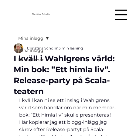
Christina Schollin
Mina inlägg
Christina Schollin
3 min läsning
Mina inlägg
I kväll i Wahlgrens värld:
Mina Filmer
Min bok: ”Ett himla liv”.
Release-party på Scala-
teatern
I kväll kan ni se ett inslag i Wahlgrens 
värld som handlar om när min memoar-
bok: ”Ett himla liv” skulle presenteras ! 
Här kopierar jag ett blogg-inlägg jag 
skrev efter Release-partyt på Scala-