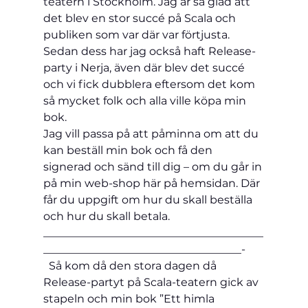
teatern i Stockholm. Jag är så glad att 
det blev en stor succé på Scala och 
publiken som var där var förtjusta. 
Sedan dess har jag också haft Release-
party i Nerja, även där blev det succé 
och vi fick dubblera eftersom det kom 
så mycket folk och alla ville köpa min 
bok.
Jag vill passa på att påminna om att du 
kan beställ min bok och få den 
signerad och sänd till dig – om du går in 
på min web-shop här på hemsidan. Där 
får du uppgift om hur du skall beställa 
och hur du skall betala.
________________________________________
____________________________________-
  Så kom då den stora dagen då 
Release-partyt på Scala-teatern gick av 
stapeln och min bok ”Ett himla 