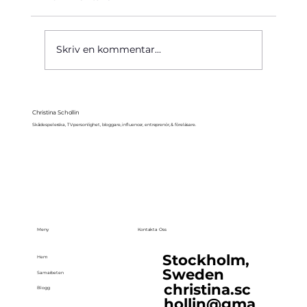
Käre John, 1964
Skriv en kommentar...
Christina Schollin
Skådespelerska, TV-personlighet, bloggare, influencer, entreprenör, & föreläsare.
Meny
Kontakta Oss
Stockholm,
Hem
Sweden
Samarbeten
christina.sc
Blogg
hollin@gma