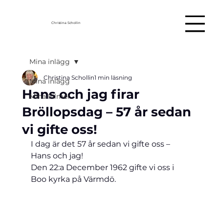
Christina Schollin
Mina inlägg
Christina Schollin
1 min läsning
Mina inlägg
Hans och jag firar
Mina Filmer
Bröllopsdag – 57 år sedan
vi gifte oss!
I dag är det 57 år sedan vi gifte oss – 
Hans och jag!
Den 22:a December 1962 gifte vi oss i 
Boo kyrka på Värmdö.