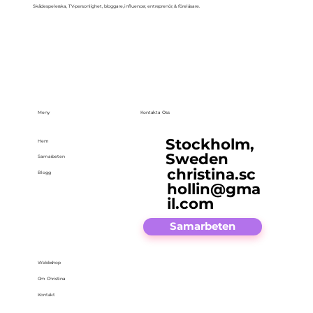
Skådespelerska, TV-personlighet, bloggare, influencer, entreprenör, & föreläsare.
Meny
Kontakta Oss
Stockholm,
Hem
Sweden
Samarbeten
christina.sc
Blogg
hollin@gma
il.com
Samarbeten
Webbshop
Om Christina
Kontakt