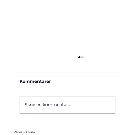
Kommentarer
Käre John, 1964
Skriv en kommentar...
Christina Schollin