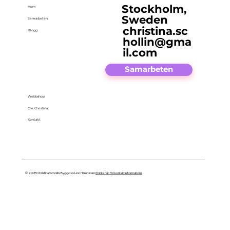
Stockholm,
Hem
Sweden
Samarbeten
christina.sc
Blogg
hollin@gma
il.com
Samarbeten
Webbshop
Om Christina
Kontakt
© 2025 Christina Schollin. Byggd av Lion Härenstam
(Klicka här för kontaktinformation)