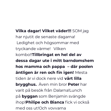
Vilka dagar! Vilket väder!!!
 SOM jag 
har njutit de senaste dagarna! 
 Ledighet och högsommar med 
tryckande värme!   Vilken 
kombo!!
Tillbringat en hel del av 
dessa dagar ute i mitt barndomshem 
hos mamma och pappa  – där poolen 
äntligen är ren och fin igen! 
Mesta 
tiden är vi dock nere vid
 vårt lilla 
brygghus.
  Även min bror 
Peter
 har 
varit på besök från Dalarna!Lunch 
på
 byggan
 som Benjamin svängde 
ihop!
Philipe och Bianca
 fick vi också 
med oss ut!Och vovvarna 