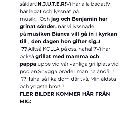
såklart!
N.J.U.T.E.R!
Vi har alla badat!Vi 
har legat och lyssnat på 
musik…!Och 
jag och Benjamin har 
grinat sönder,
 när vi lyssnade 
på 
musiken Bianca vill gå in i kyrkan 
till
 ,  
den dagen hon gifter sig..! 
 ??
 Alltså KOLLA på oss, haha! ?Vi har 
också 
grillat med mamma och 
pappa
 uppe vid vår vanliga grillplats vid 
poolen.Snygga bröder man ha ändå…! 
 ??Haha, så lika dom där två. Min äldsta 
och yngsta bror! ?
FLER BILDER KOMMER HÄR FRÅN 
MIG: