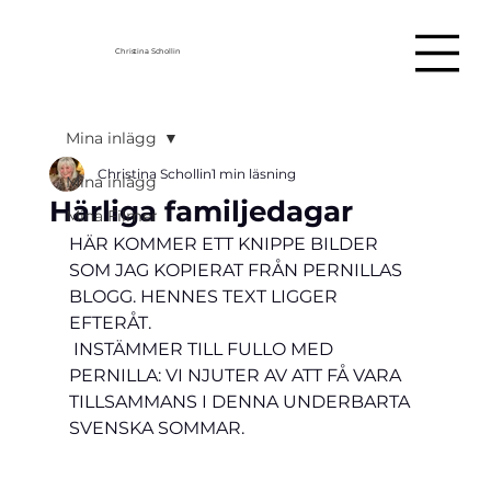
Christina Schollin
Mina inlägg
Christina Schollin
1 min läsning
Mina inlägg
Härliga familjedagar
Mina Filmer
HÄR KOMMER ETT KNIPPE BILDER 
SOM JAG KOPIERAT FRÅN PERNILLAS 
BLOGG
. 
HENNES TEXT LIGGER 
EFTERÅT.   
 INSTÄMMER TILL FULLO MED 
PERNILLA: VI NJUTER AV ATT FÅ VARA 
TILLSAMMANS I DENNA UNDERBARTA 
SVENSKA SOMMAR.