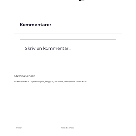
Kommentarer
Käre John, 1964
Skriv en kommentar...
Christina Schollin
Skådespelerska, TV-personlighet, bloggare, influencer, entreprenör, & föreläsare.
Meny
Kontakta Oss