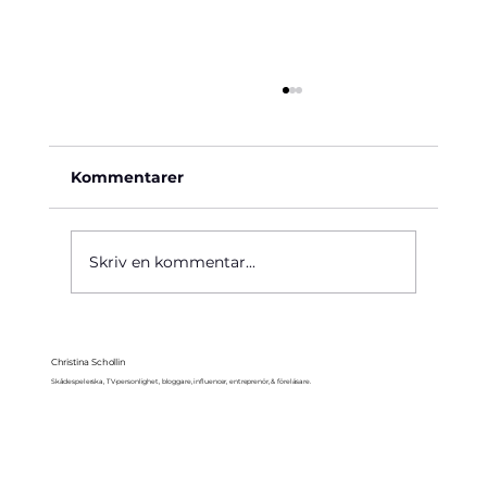
Kommentarer
Käre John, 1964
Skriv en kommentar...
Christina Schollin
Skådespelerska, TV-personlighet, bloggare, influencer, entreprenör, & föreläsare.