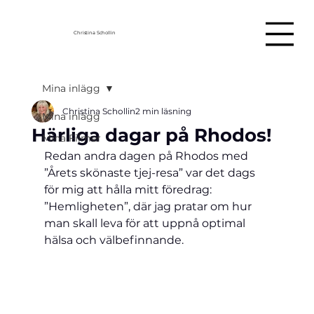
Christina Schollin
Mina inlägg
Christina Schollin
2 min läsning
Mina inlägg
Härliga dagar på Rhodos!
Mina Filmer
Redan andra dagen på Rhodos med 
”Årets skönaste tjej-resa” var det dags 
för mig att hålla mitt föredrag: 
”Hemligheten”, där jag pratar om hur 
man skall leva för att uppnå optimal 
hälsa och välbefinnande.  