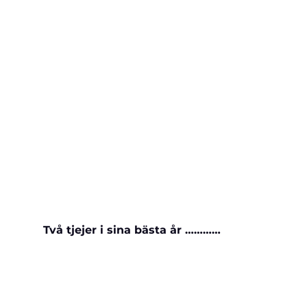
Två tjejer i sina bästa år ………… 