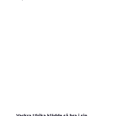
Vackra Ulrika klädde så bra i sin 