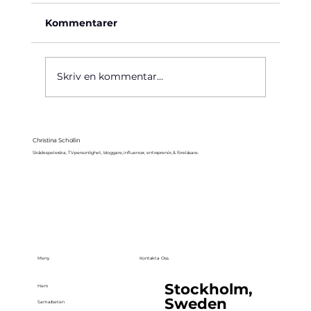
Kommentarer
Käre John, 1964
Skriv en kommentar...
Christina Schollin
Skådespelerska, TV-personlighet, bloggare, influencer, entreprenör, & föreläsare.
Meny
Kontakta Oss
Stockholm,
Hem
Sweden
Samarbeten