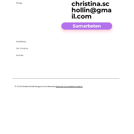
christina.sc
Blogg
hollin@gma
il.com
Samarbeten
Webbshop
Om Christina
Kontakt
© 2025 Christina Schollin. Byggd av Lion Härenstam
(Klicka här för kontaktinformation)