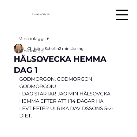
Christina Schollin
Mina inlägg
Christina Schollin
2 min läsning
Mina inlägg
HÄLSOVECKA HEMMA
Mina Filmer
DAG 1
GODMORGON, GODMORGON, 
GODMORGON!
I DAG STARTAR JAG MIN HÄLSOVCKA 
HEMMA EFTER ATT I 14 DAGAR HA 
LEVT EFTER ULRIKA DAVIDSSONS 5-2-
DIET.