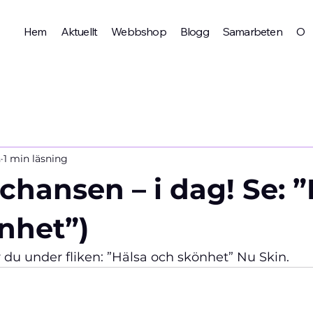
Hem
Aktuellt
Webbshop
Blogg
Samarbeten
Om 
n
1 min läsning
chansen – i dag! Se: 
nhet”)
r du under fliken: ”Hälsa och skönhet” Nu Skin.