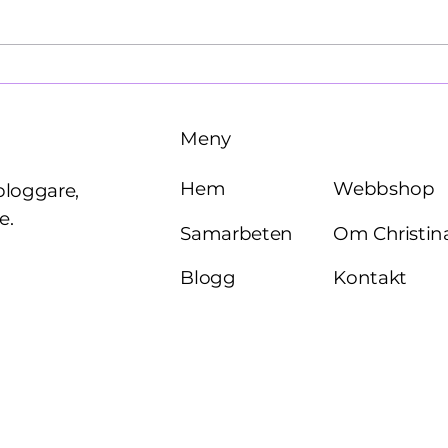
Käre John, 1964
Brö
Meny
Webbshop
Hem
bloggare,
e.
Om Christin
Samarbeten
Kontakt
Blogg