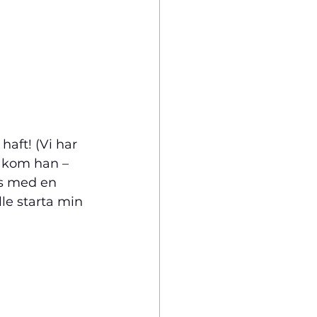
n kom han – 
as med en 
le starta min 