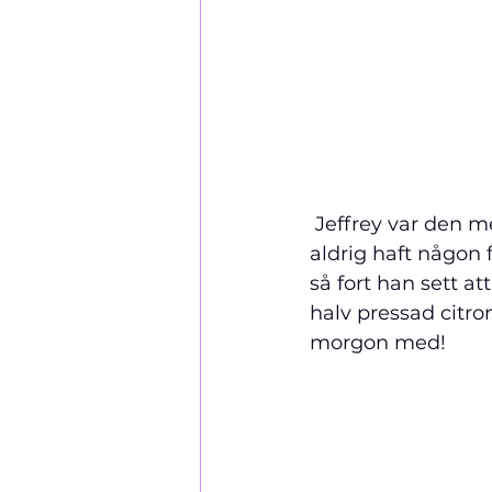
 Jeffrey var den mest vänlige och service-minded butler vi någonsin haft! (Vi har 
aldrig haft någon 
så fort han sett a
halv pressad citro
morgon med!