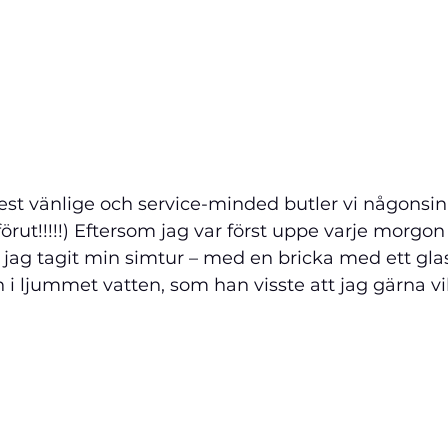
förut!!!!!) Eftersom jag var först uppe varje morgo
tt jag tagit min simtur – med en bricka med ett gl
n i ljummet vatten, som han visste att jag gärna vil