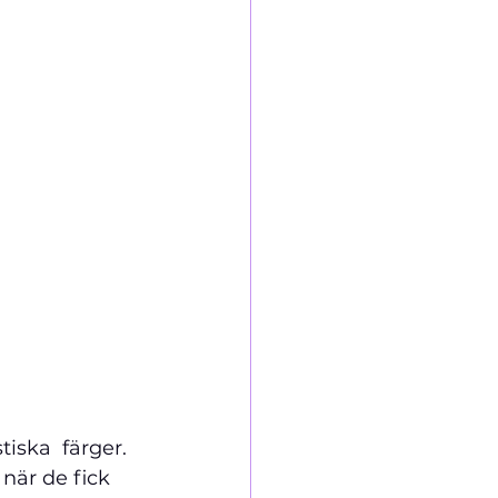
iska  färger. 
när de fick 