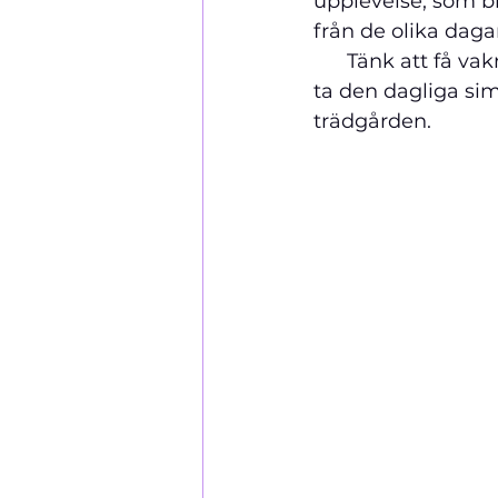
upplevelse, som bli
från de olika daga
      Tänk att få 
ta den dagliga sim
trädgården.