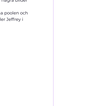
r några bilder 
na poolen och 
r Jeffrey i 