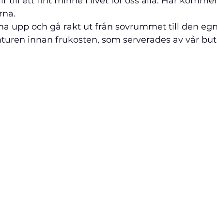
r till ett fint minne i livet för oss alla. Här komme
rna.
vakna upp och gå rakt ut från sovrummet till den eg
turen innan frukosten, som serverades av vår butle