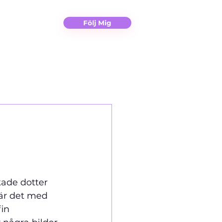
Christina
Kontakt
Följ Mig
ade dotter 
 är det med 
in 