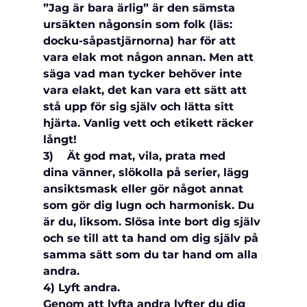
”Jag är bara ärlig” är den sämsta 
ursäkten någonsin som folk (läs: 
docku-
såpastjärnorna) har för att 
vara elak mot någon annan. Men att 
säga vad man tycker behöver inte 
vara elakt, det kan vara ett sätt att 
stå upp för sig själv och lätta sitt 
hjärta. Vanlig vett och etikett räcker 
långt!
3)    Ät god mat, vila, prata med 
dina 
vänner, slökolla på serier, lägg 
ansiktsmask eller gör något annat 
som gör dig lugn och harmonisk. Du 
är du, liksom. Slösa inte bort dig själv 
och se till att ta hand om dig själv på 
samma sätt som du tar hand om alla 
andra.
4) Lyft andra.
Genom att lyfta andra lyfter du dig 