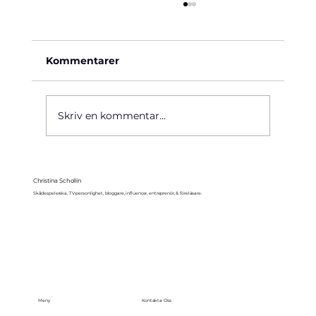
Kommentarer
Käre John, 1964
Skriv en kommentar...
Christina Schollin
Skådespelerska, TV-personlighet, bloggare, influencer, entreprenör, & föreläsare.
Meny
Kontakta Oss