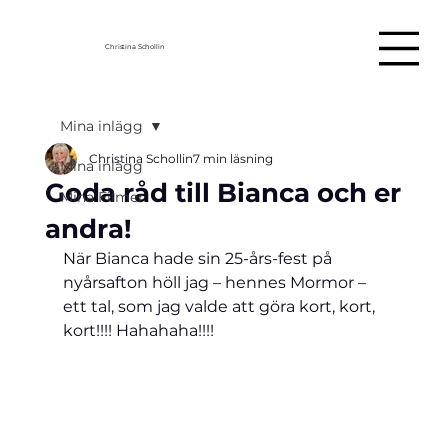
Christina Schollin
Mina inlägg
Christina Schollin
7 min läsning
Mina inlägg
Goda råd till Bianca och er
Mina Filmer
andra!
När Bianca hade sin 25-års-fest på 
nyårsafton höll jag – hennes Mormor – 
ett tal, som jag valde att göra kort, kort, 
kort!!!! Hahahaha!!!!  