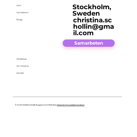
Stockholm,
Hem
Sweden
Samarbeten
christina.sc
Blogg
hollin@gma
il.com
Samarbeten
Webbshop
Om Christina
Kontakt
© 2025 Christina Schollin. Byggd av Lion Härenstam
(Klicka här för kontaktinformation)