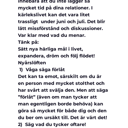
innebära att du inte lägger så 
mycket tid på dina relationer. I 
kärlekslivet kan det vara litet 
trassligt  under juni och juli. Det blir 
lätt missförstånd och diskussioner. 
Var klar med vad du menar.
Tänk på:
Sätt nya härliga mål i livet, 
expandera, dröm och följ flödet!
Nyårslöften
 1)  Våga säga förlåt
Det kan ta emot, särskilt om du är 
en person med mycket stolthet och 
har svårt att svälja den. Men att säga 
”förlåt” (även om man tycker att 
man egentligen borde behöva) kan 
göra så mycket för både dig och den 
du ber om ursäkt till. Det är värt det!
2)  Säg vad du tycker oftare!